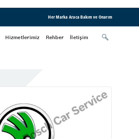
Her Marka Araca Bakım ve Onarım
Hizmetlerimiz
Rehber
İletişim
Oto Fren Sistemleri
Fren Onarımı
Fren İnovasyonları
Rehber
Otohan Oto Şube
Diğer Hizmetler
Detaylı Temizlik
Oto Vale