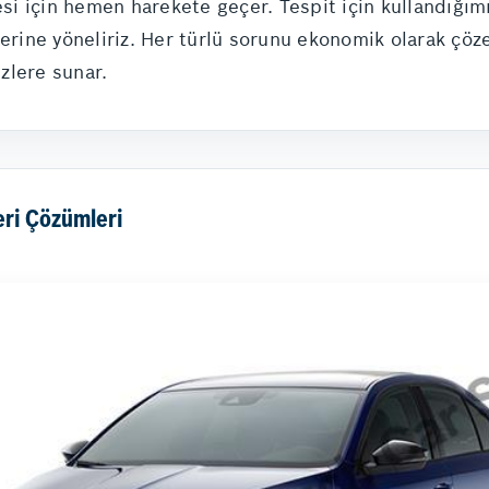
esi için hemen harekete geçer. Tespit için kullandığım
ine yöneliriz. Her türlü sorunu ekonomik olarak çözen
izlere sunar.
eri Çözümleri