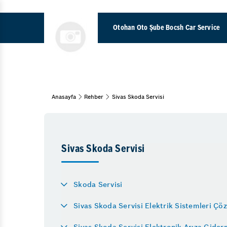
Otohan Oto Şube Bocsh Car Service
Anasayfa
Rehber
Sivas Skoda Servisi
Araç Bakım & Onarım
Periyodik Bakım
Bahar Bakımı
Kış Bakımı
Sivas Skoda Servisi
Oto Muayene ve Bakım
15 Adım Kontrol
Skoda Servisi
Akü
Sivas Skoda Servisi Elektrik Sistemleri Çö
Akü Kontrolü
Akülerde Garanti
Sivas Skoda Servisi Elektronik Arıza Gide