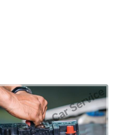
Oto Fren Sistemleri
Fren Onarımı
Fren İnovasyonları
Rehber
Otohan Oto Şube
Diğer Hizmetler
Detaylı Temizlik
Oto Vale
Emniyet Sistemleri
Hizmetlerimiz