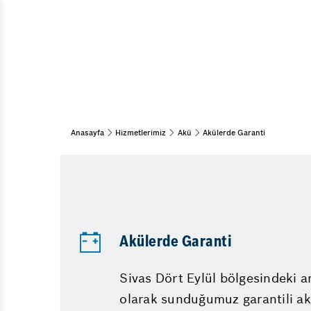
Araç Bakım & Onarım
Periyodik Bakım
Bahar Bakımı
Kış Bakımı
Oto Muayene ve Bakım
15 Adım Kontrol
Anasayfa
Hizmetlerimiz
Akü
Akülerde Garanti
Akü
Akü Kontrolü
Akülerde Garanti
Akülerde Garanti
Sivas Dört Eylül bölgesindeki ar
olarak sunduğumuz garantili ak