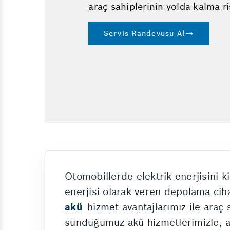
araç sahiplerinin yolda kalma ris
Servis Randevusu Al
Otomobillerde elektrik enerjisini 
enerjisi olarak veren depolama ciha
akü
hizmet avantajlarımız ile araç
sunduğumuz akü hizmetlerimizle, akü