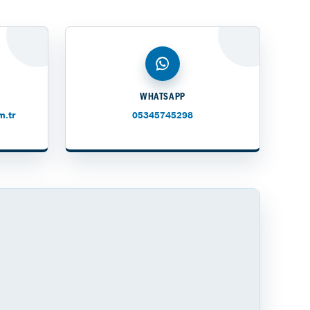
WHATSAPP
m.tr
05345745298